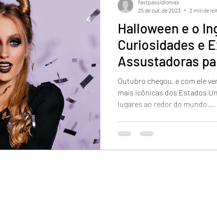
fastpassidiomas
25 de out. de 2023
2 min de lei
Halloween e o In
Curiosidades e 
Assustadoras pa
Outubro chegou, e com ele ve
mais icônicas dos Estados Un
lugares ao redor do mundo....