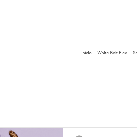
Início
White Belt Flex
S