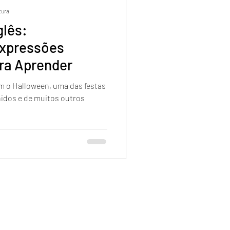
tura
glês:
Expressões
ra Aprender
m o Halloween, uma das festas
idos e de muitos outros