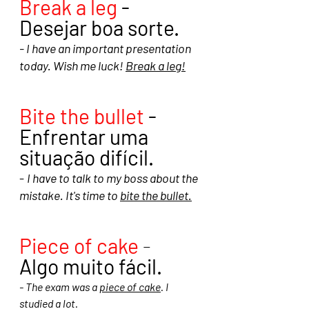
Break a leg
- 
Desejar boa sorte. 
- I have an important presentation 
today. Wish me luck!
Break a leg!
Bite the bullet
 - 
Enfrentar uma 
situação difícil. 
- 
I have to talk to my boss about the 
mistake. It's time to
bite the bullet.
Piece of cake
 -  
Algo muito fácil.
- The exam was a 
piece of cake
.
 I 
studied a lot.