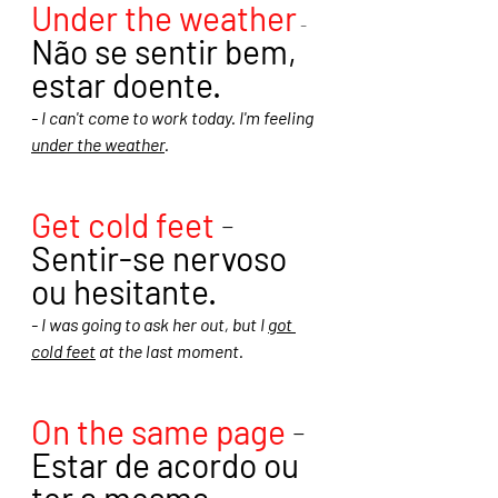
Under the weather
 - 
Não se sentir bem, 
estar doente.
- I can't come to work today. I'm feeling 
under the weather
.
Get cold feet
-  
Sentir-se nervoso 
ou hesitante.
- I was going to ask her out, but I 
got 
cold feet
 at the last moment.
On the same page
 - 
Estar de acordo ou 
ter a mesma 