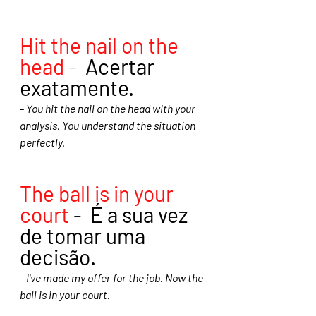
Hit the nail on the 
head
 -  
Acertar 
exatamente. 
- You 
hit the nail on the head
 with your 
analysis. You understand the situation 
perfectly.
The ball is in your 
court
- 
 É a sua vez 
de tomar uma 
decisão.
- I've made my offer for the job. Now the 
ball is in your court
.