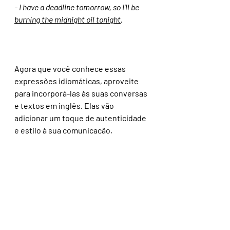
- I have a deadline tomorrow, so I'll be 
burning the midnight oil tonight
.
Agora que você conhece essas 
expressões idiomáticas, aproveite 
para incorporá-las às suas conversas 
e textos em inglês. Elas vão 
adicionar um toque de autenticidade 
e estilo à sua comunicação, 
permitindo que você se conecte de 
maneira mais profunda com falantes 
nativos e não nativos. Lembre-se de 
praticar regularmente e expandir 
ainda mais o seu conhecimento das 
expressões idiomáticas para se 
tornar um comunicador ainda mais 
eficaz em inglês.