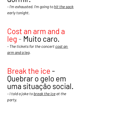
- I'm exhausted. I'm going to 
hit the sack
early tonight.
Cost an arm and a 
leg
 - 
Muito caro.
- The tickets for the concert 
cost an 
arm and a leg
.
Break the ice
 -  
Quebrar o gelo em 
uma situação social.
- I told a joke to 
break the ice
 at the 
party.